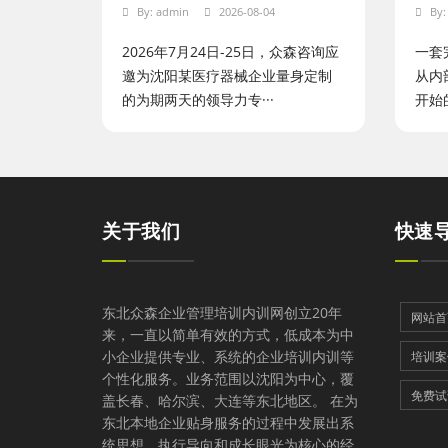
By:
admin
2026-08-04
By
2026年7月24日-25日，众森咨询应
一套
邀为沈阳某医疗器械企业量身定制
从内
的为期两天的领导力专···
开始
关于我们
快速
东北众森企业管理培训内训网创立20年
网站首
来，一直以简单有效的方式，低成本为中
小企业提供专业、系统的企业培训内训等
培训案
个性化服务。业务范围以沈阳为中心，覆
免费试
盖长春、哈尔滨、大连等东北地区。 在为
东北本地企业贴身服务的过程中发展出系
统思想、执行导向和成长眼光为核心的经