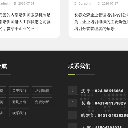
:
admin
2026-07-31
By:
admin
2026-07-27
完善的内部培训师激励机制是
长春众森企业管理培训内训公
部培训师进入工作状态之前就
为，企业培训组织的主要角色
的，贯穿于企业的···
培训分管管理者的领导···
导航
联系我们
沈 阳：024-88616066
页
关于我们
培训课程
例
避坑指南
免费诊断
长 春：0431-81131829
讲
联系我们
哈尔滨：0451-5103029
大 连：18504208935